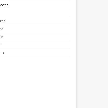
ostic
cer
ion
tir
r
aux