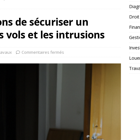
Diagn
Droit
ons de sécuriser un
Finan
 vols et les intrusions
Gest
Inves
ravaux
Commentaires fermés
Loue
Trav