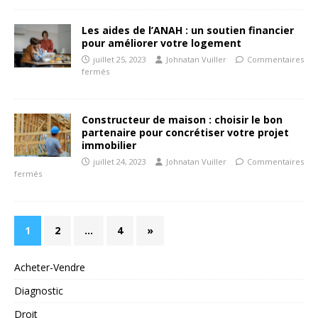
Les aides de l’ANAH : un soutien financier
pour améliorer votre logement
juillet 25, 2023
Johnatan Vuiller
Commentaires
fermés
Constructeur de maison : choisir le bon
partenaire pour concrétiser votre projet
immobilier
juillet 24, 2023
Johnatan Vuiller
Commentaires
fermés
1
2
…
4
»
Acheter-Vendre
Diagnostic
Droit